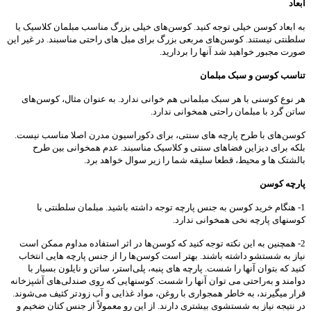
ابعاد
به ابعاد کوسن خیلی توجه کنید. کوسن‌های خیلی بزرگ مناسب مبلمان کلاسیک یا
سلطنتی نیستند. کوسن‌های مربعی بزرگ برای مبل های راحتی مناسبند. در غیر این
صورت مجبور خواهید شد آنها را بردارید.
تناسب کوسن و سبک مبلمان
هر نوع کوسنی با هر سبک مبلمانی هم خوانی ندارد. به عنوان مثال، کوسن‌های
ساتن گرد با مبلمان راحتی همخوانی ندارد.
کوسن‌های با طرح پارچه های سنتی، برای دکوراسیون مدرن اصلا مناسب نیست.
بلکه برای دیزاین فضاهای سنتی و کلاسیک مناسبند. عدم همخوانی بین طرح
بالشتک ها و محیط، قطعا سلیقه شما را زیر سوال خواهد برد.
پارچه کوسن
1- هنگام خرید کوسن به جنس پارچه توجه داشته باشید. مبلمان سلطنتی با
کوسنهای پارچه نخی همخوانی ندارد.
2- همچنین به این نکته توجه کنید که کوسن‌ها در اثر استفاده مداوم ممکن است
نیاز به شستشو داشته باشند. بهتر است کوسن‌ها را از جنس پارچه هایی انتخاب
کنید که بتوان آنها را شست. پارچه های پنبه، پلی‌استر، ساتن و نایلون بسیار با
دوامند و به‌راحتی می توان آنها را شست. کوسنهایی که روی صندلی‌های آشپزخانه
قرار میگیرند، به خاطر همجواری با روغن، مواد غذایی و آب زودتر کثیف می‌شوند.
در نتیجه نیاز به شستشوی بیشتری دارند. از این رو معمولاً از جنس کتان ضخیم و