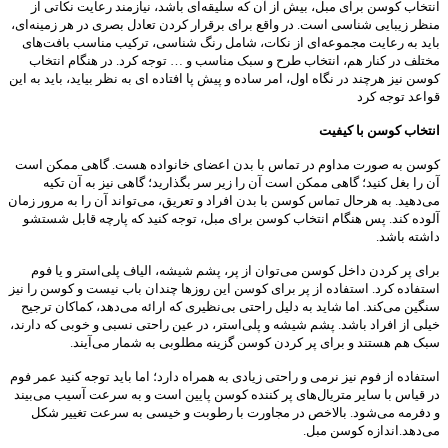
انتخاب کوسن برای مبل، بیش از آن که سلیقه‌ای باشد، نیازمند رعایت نکاتی از
منظر زیبایی شناسی است. در واقع برای برقرار کردن تعادل بصری در هر زمینه‌ای،
باید به رعایت مجموعه‌ای از نکات، شامل رنگ شناسی، ترکیب مناسب بافت‌های
مختلف در کنار هم، انتخاب طرح و سبک مناسب و … توجه کرد. در هنگام انتخاب
کوسن نیز هرچند در نگاه اول، امر ساده و پیش پا افتاده ای به نظر بیاید، باید به این
قواعد توجه کرد
انتخاب کوسن با کیفیت
کوسن به صورت مداوم در تماس با بدن اعضای خانواده هست. گاهی ممکن است
آن را بغل کنید؛ گاهی ممکن است آن را زیر سر بگذارید؛ گاهی نیز به آن تکیه
می‌دهید. به هرحال تماس کوسن با بدن افراد و تعریق، می‌تواند آن را به مرور زمان
آلوده کند. پس هنگام انتخاب کوسن برای مبل، توجه کنید که پارچه قابل شستشو
داشته باشد.
برای پر کردن داخل کوسن می‌توان از پر، پشم شیشه، الیاف پلی‌استر و یا فوم
استفاده کرد. استفاده از پر برای کوسن این روزها چندان باب نیست و کوسن را نیز
سنگین می‌کند. اما شاید به دلیل راحتی بی‌نظیری که ارائه می‌دهد، کماکان ترجیح
خیلی از افراد باشد. پشم شیشه و پلی‌استر، در عین راحتی نسبی و خوبی که دارند،
سبک هم هستند و برای پر کردن کوسن گزینه مطلوبی به شمار می‌آیند.
استفاده از فوم نیز نرمی و راحتی زیادی به همراه دارد؛ اما باید توجه کنید عمر فوم
در قیاس با سایر متریال‌های پر کننده کوسن پایین است و به سرعت آسیب می‌بیند
و دفرمه می‌شود. بالاخص در مجاورت با رطوبت و خیسی به سرعت تغییر شکل
می‌دهد.اندازه کوسن مبل.