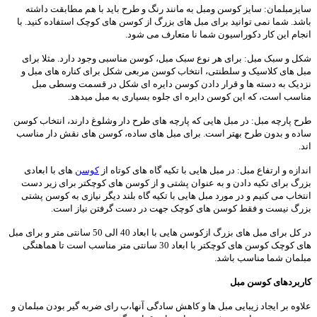
سایزمبلمان: سایز کوسن ومبل به مانند رنگ و طرح باید با هم مطابقت داشته
باشد. شما نمی توانید برای مبل های بزرگ از کوسن های کوچک استفاده کنید. با
انجام این کار دکوراسیون شما نا متعارف می شود.
شکل و سبک مبل: برای هر نوع سبک مبل، کوسن مناسبی وجود دارد. مثلا برای
مبل های کلاسیک و سلطنتی، انتخاب کوسن مربعی شکل برای کناره های مبل و
نزدیک به دسته ها و قرار دادن کوسن دایره ای شکل در قسمت وسطی مبل
مناسب است، که این کوسن دایره ای جلوه بسیاری به مبل میدهد.
طرح پارچه مبل: در مبل هایی که پارچه های طرح دار وشلوغ دارند، انتخاب کوسن
ساده و بدون طرح بهتر است. برای مبل های ساده، کوسن های نقش دار مناسب
اند.
اندازه و ارتفاع مبل: در مبل هایی با تکیه گاه های کوتاه از
کوسن
های با ابعادی
بزرگ برای تکیه دادن و به عنوان پشتی و از کوسن های کوچکتر برای زیر دست
انتخاب می کنیم و در مورد مبل هایی با تکیه گاه بلند دیگر نیازی به کوسن پشتی
بزرگ نیست و فقط کوسن های کوچک جهت در دست گرفتن نیاز است.
در کل برای مبل های بزرگ ازکوسن هایی با ابعاد 40 الی 50 سانتی متر و برای مبل
های کوچک کوسن های کوچکتر با ابعاد 30 سانتی متر مناسب است تا هماهنگی
مبلمان شما مناسب باشد.
کاربردهای کوسن مبل
علاوه بر ایجاد زیبایی مبل ها و کاهش سادگی آنها،ب رای ضربه گیر بودن مبلمان و