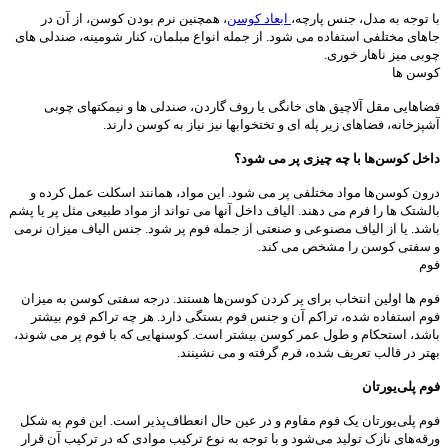
با توجه به مدل، جنس پارچه،
ابعاد کوسن
، همچنین نرم بودن کوسن، از آن در
جاهای مختلفی استفاده می شود. از جمله انواع مبلمان، کنار شومینه، صندلی های
چوبی میز ناهار خوری.
کوسن ها
فضاهایی مقل آلاچیق های خانگی یا روف گاردن، صندلی ها و نیمکتهای چوبی
آشپزخانه، فضاهای زیر پله ای و تختخوابها نیز نیاز به کوسن دارند.
داخل کوسن‌ها با چه چیزی پر می شود؟
درون کوسن‌ها مواد مختلفی پر می شود. این مواد، همانند اسکلت عمل کرده و
بالشتک ها را فرم می دهند. الیاف داخل آنها می تواند از مواد طبیعی مثل پر یا پشم
باشد. یا از الیاف مصنوعی و صنعتی از جمله فوم پر شود. جنس الیاف میزان نرمی
و سفتی کوسن را مشخص می کند.
فوم
فوم ها اولین انتخاب برای پر کردن کوسن‌ها هستند. درجه سفتی کوسن به میزان
فوم استفاده شده، تراکم آن و جنس فوم بستگی دارد. هر چه تراکم فوم بیشتر
باشد، استحکام و طول عمر کوسن بیشتر است. کوسنهایی که با فوم پر می شوند،
بهتر در قالب تعریف شده، فرم گرفته و می نشینند.
فوم پلی‌یورتان
فوم پلی‌یورتان یک فوم مقاوم و در عین حال انعطاف‌پذیر است. این فوم به شکل
ورقه‌های نازک تولید می‌شود و با توجه به نوع ترکیب موادی که در ترکیب آن قرار