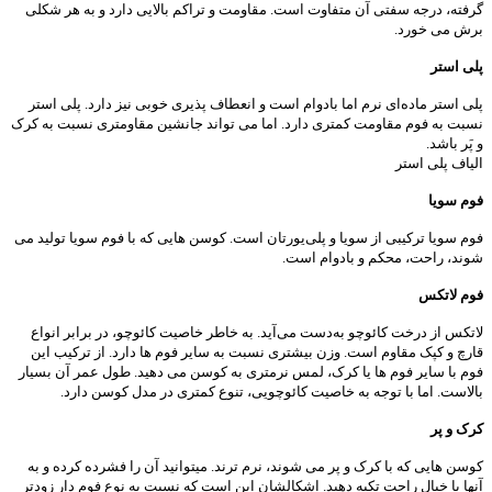
گرفته، درجه سفتی آن متفاوت است. مقاومت و تراکم بالایی دارد و به هر شکلی
برش می خورد.
پلی‌ استر
پلی ‌استر ماده‌ای نرم اما بادوام است و انعطاف پذیری خوبی نیز دارد. پلی استر
نسبت به فوم مقاومت کمتری دارد. اما می تواند جانشین مقاومتری نسبت به کرک
و پَر باشد.
الیاف پلی استر
فوم سویا
فوم سویا ترکیبی از سویا و پلی‌یورتان است. کوسن هایی که با فوم سویا تولید می
شوند، راحت، محکم و بادوام است.
فوم لاتکس
لاتکس از درخت کائوچو به‌دست می‌آید. به خاطر خاصیت کائوچو، در برابر انواع
قارچ و کپک مقاوم است. وزن بیشتری نسبت به سایر فوم ها دارد. از ترکیب این
فوم با سایر فوم ها یا کرک، لمس نرمتری به کوسن می دهید. طول عمر آن بسیار
بالاست. اما با توجه به خاصیت کائوچویی، تنوع کمتری در مدل کوسن دارد.
کرک و پر
کوسن هایی که با کرک و پر می شوند، نرم ترند. میتوانید آن را فشرده کرده و به
آنها با خیال راحت تکیه دهید. اشکالشان این است که نسبت به نوع فوم دار زودتر