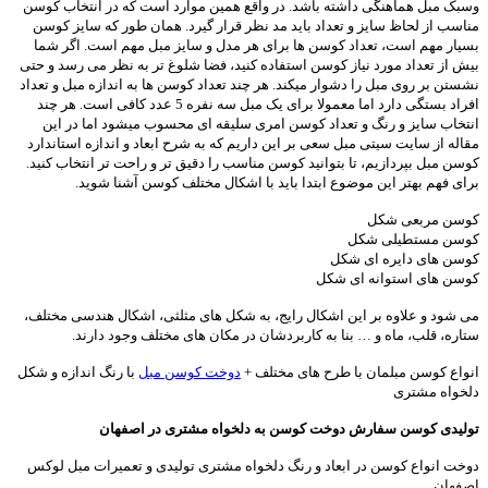
وسبک مبل هماهنگی داشته باشد. در واقع همین موارد است که در انتخاب کوسن
مناسب از لحاظ سایز و تعداد باید مد نظر قرار گیرد. همان طور که سایز کوسن
بسیار مهم است، تعداد کوسن ها برای هر مدل و سایز مبل مهم است. اگر شما
بیش از تعداد مورد نیاز کوسن استفاده کنید، فضا شلوغ تر به نظر می رسد و حتی
نشستن بر روی مبل را دشوار میکند. هر چند تعداد کوسن ها به اندازه مبل و تعداد
افراد بستگی دارد اما معمولا برای یک مبل سه نفره 5 عدد کافی است. هر چند
انتخاب سایز و رنگ و تعداد کوسن امری سلیقه ای محسوب میشود اما در این
مقاله از سایت سیتی مبل سعی بر این داریم که به شرح ابعاد و اندازه استاندارد
کوسن مبل بپردازیم، تا بتوانید کوسن مناسب را دقیق تر و راحت تر انتخاب کنید.
برای فهم بهتر این موضوع ابتدا باید با اشکال مختلف کوسن آشنا شوید.
کوسن مربعی شکل
کوسن مستطیلی شکل
کوسن های دایره ای شکل
کوسن های استوانه ای شکل
می شود و علاوه بر این اشکال رایج، به شکل های مثلثی، اشکال هندسی مختلف،
ستاره، قلب، ماه و … بنا به کاربردشان در مکان های مختلف وجود دارند.
انواع کوسن مبلمان با طرح های مختلف +
دوخت کوسن مبل
با رنگ اندازه و شکل
دلخواه مشتری
تولیدی کوسن سفارش دوخت کوسن به دلخواه مشتری در اصفهان
دوخت انواع کوسن در ابعاد و رنگ دلخواه مشتری تولیدی و تعمیرات مبل لوکس
اصفهان.