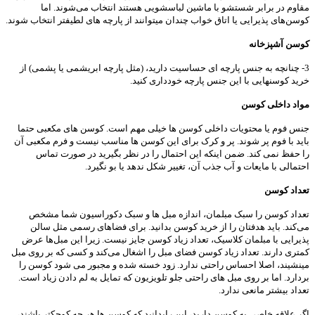
مقاوم در برابر شستشو با ماشین لباسشویی هستند انتخاب می‌شوند. اما
کوسن‌های پذیرایی یا اتاق خواب چندان میتوانند از پارچه های لطیفتر انتخاب شوند.
کوسن آشپزخانه
3- چنانچه به جنس پارچه ای حساسیت دارید، (مثل پارچه ابریشمی یا پشمی) از
خرید کوسنهایی با این جنس پارچه خودداری کنید.
مواد داخلی کوسن
جنس فوم یا محتویات داخلی کوسن ها خیلی مهم است. کوسن های مکعبی حتما
باید با فوم پر شوند. پر و کرک برای این کوسن ها مناسب نیست و فرم مکعبی آن
را حفظ نمی کند. ضمن اینکه این احتمال را در نظر بگیرید در صورت تماس
احتمالی با مایعات و آب جذب آن، تغییر شکل ندهد یا بو نگیرد.
تعداد کوسن
تعداد کوسن را سبک مبلمان، اندازه مبل ها و سبک دکوراسیون شما مشخص
می‌کند. باید هدفتان را از خرید کوسن بدانید. برای فضاهای رسمی مثل سالن
پذیرایی با مبلمان کلاسیک، تعداد زیاد کوسن جایز نیست. زیرا این مبل‌ها عرض
کمتری دارند. تعداد زیاد کوسن فضای مبل را اشغال می‌کند و کسی که بر روی مبل
مینشیند، اصلا احساس راحتی ندارد. زود خسته شده و مجبور می شود کوسن را
بردارد. اما بر روی مبل های راحتی جلو تلویزیون که تمایل به لم دادن زیاد است.
تعداد بیشتر مانعی ندارد.
اگر علاقه خاصی به کوسن دارید، این رابدانید که کوسن ها هر چه کوچکتر باشند،