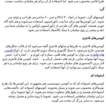
طرح فانتی محسوب می شود. اما استفاده از آن برای هر مبلمانی مناسب نیست.
گرد
کوسنهای گرد، عموما در ابعاد ۳۰ تا ۴۵ و حتی ۶۰ سانتی‌متر طراحی و تولید می
شوند. این کوسن‌ها هم برای جذابیت دکوراسیون استفاده می‌شوند و هم تکیه گاه
خوبی هستند. کوسن های گرد طرحی از دکوراسیون لوکس را به مبلمان شما می
دهد و بیشتر بر روی مبلمان با سبک کلاسیک استفاده می شود.
کوسن‌های فانتزی
کوسن‌های فانتزی به طرح‌ها و مدلهای فانتزی گفته می‌شود که از قالب شکل‌های
هندسی خارج می‌شود. یا سبک گلدوزی و سنگ دوزی فانتزی دارند. از انواع
کوسن
های فانتزی
می توان به کوسن های قلبی، ستاره ای، لوزی و … اشاره کرد. جنس
رویه آنها میتواند ساتن، پارچه های مخمل، کرکی و … باشد. کوسن های فانتزی جزو
قَدَر ترین اکسسوری های مبلمان محسوب می شوند. برای هر نوع مبلمانی و با هر
سبک دکوراسیونی می‌توانید از آنها استفاده کنید.
استوانه ای
کوسن‌های استوانه ای که به کوسن سوسیسی هم مشهورند. این کوسن‌ها یک طرح
نوستالژی محسوب می شوند و بسیار محبوبند. کوسنهای استوانه ای، بالشت‌هایی
استوانه‌ای هستند و در طول‌های متفاوت دوخته می‌شوند. از آنها عموما برای
دیزاین مبلمان سلطنتی استفاده می شود. عموما با رویه ساتن و مخمل دوخته
می‌شود. به سایز بزرگ آن مخده می گویند.