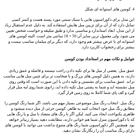
4. کوسن های استوانه ای شکل
این مدل برای دکوراسیون هایی با سبک سنتی مورد پسند هست و کمتر کسی
تمایل دارد که از آن برای تزیین مبل هایش استفاده کند. به دلیل عدم استقبال زیاد
از این مدل، ابعاد استاندارد و مناسبی ندارد و طبق سلیقه و خواست شخص تعیین
می شود، ولی معمول ترین سایز آن 50 × 18 سانتی متر است. البته کوسن های
استوانه ای با عرض بیشتر هم وجود دارد، که دیگر برای مبلمان مناسب نیست و
بیشتر برای رختخواب کاربرد دارد.
عوامل و نکات مهم در استانداد بودن کوسن
عمق مبل: بعضی از مبل ها برای تکیه دادن راحت نیستند و فاصله و عمق زیادی
دارند، به همین دلیل کوسن های بزرگ و با ضخامت تر برای چنین مبل هایی مناسب
تراند. عمق مناسب برای نشستن و تکیه دادن با این صورت است که وقتی روی
مبل نشسته اید و شما به پشتی مبل تکیه داده اید، زانوی شما روی لبه مبل قرار
گیرد و کف پای شما کاملا به روی زمین قرار گیرد.
رنگ مبل: انتخاب رنگ مبل موضوعی بسیار مهم می باشد، اگر شما رنگ کوسن را
مطابق رنگ مبل خود انتخاب کنید به ظاهر، کوسن جزئی از مبل دیده میشود و
ظاهری یکنواخت ایجاد می کنید. لیکن اگر با رنگ های متضاد با مبل و یا رنگ هایی
که با دکوراسیون منزل شما هم خوانی دارند، مطابقت دهید بسیار زیباتر خواهد
بود. همچنین اگر دکوراسیون شما رنگ های متنوع نداشت می توانید با کوسن های
دارای رنگ مناسب آن را رنگارنگ نشان دهید.