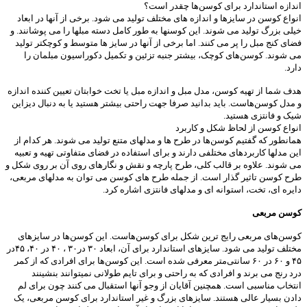
اندازه استاندارد برای کوسن‌ها چقدر است؟
انواع کوسن در سایزها و اندازه های مختلف تولید می شود. برخی از آنها در ابعاد
خیلی بزرگ تولید می شوند. این کوسنها به طور کامل دسته مبلها را می پوشانند. و
فضای کنج مبل را پر می کنند. اما برخی از آنها در سایز ها متوسط و کوچکتر تولید
می شوند. کوسن‌های کوچک، بیشتر جنبه تزئین و تکمیل دکوراسیون مبلمان را
دارد.
هدف شما از تهیه کوسن، مدل مبل و اندازه مبل یا تخت خوابتان تعیین کننده اندازه
و مدل کوسن‌هاست. باید بدانید صرفا جهت راحتی بیشتر هستید یا به دنبال دیزاین
شیک و فانتزی هستید.
انواع کوسن از لحاظ شکل و کاربرد
همانطور که گفتیم کوسن‌ها در طرح ها و مدلهای متنع تولید می شوند. هر کدام از
این مدلها کاربردهای مختلفی دارند و برای استفاده در فضای متفاوتی تهیه و تعبیه
می شوند. علاوه بر قالب کلی، طرح پارچه و نقش و نگارهای روی آن بر روی شکل و
طرح کوسن تاثیر گذار است. از جمله طرح های کوسن می توان به مدلهای مربعی،
دایره ای، تخت، استوانه ای و مدلهای فانتزی اشاره کرد.
کوسن مربعی
کوسن‌های مربعی رایج ترین شکل برای کوسن‌هاست. این کوسن‌ها در سایزهای
مختلف تولید می شود. سایزهای استاندارد برای آن، ابعاد ۳۰ در۳۰ ، ۴۰ در ۴۰، ۴۵در
۴۵ و ۶۰ در ۶۰ سانتی‌متر معرفی شده است. این کوسن‌ها برای افرادی که از کمر
درد رنج می برند و افرادی که به راحتی و برای تایم طولانی نمیتوانند بنشینند
انتخاب مناسبی است. همچنین آقایان از وجو آنها استقبال می کنند چون برای لم
دادن بسیار عالی هستند. سایزهای بزرگ و غیر استاندارد برای کوسن مربعی، یک