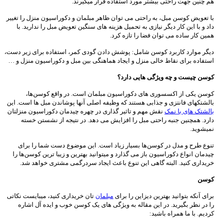
هم چنین جهت راحتی بیشتر مورد استفاده قرار میگیرند.
با تعویض کوسن مبل، به راحتی می توان ظاهر مبلمان و دکوراسیون منزل را تغییر
داد و با این کار دیگر نیازی به تحمیل هزینه های سنگین تعویض مبل را ندارید. با
همین کار ساده می توان فضا را تازه کرد.
دیگر موارد کاربرد کوسن شامل: پوشش دادن گودی کمر، استفاده برای زیر دست،
استفاده برای نقاط خالی منزل و ایجاد هماهنگی بین مبل و دکوراسیون منزل و …
کوسن چیست و چه ویژگی هایی دارد؟
کوسن یکی از اکسسوری های دکوراسیون مبلمان است. در واقع کوسن‌ها،
بالشتکهای فانتزی و جذابی هستند که وظیفه اصلی آنها پوشاندن مبل ها است. این
بالشتک های با نمک
نقش مهم و تاثیر گذاری در چهره چیدمان دکوراسیون منزلتان
دارد. همچنین جنبه راحتی مبل را افزایش می دهد. در نتیجه از نشستن خسته
نمیشوید.
تنوع طرح و مدل در کوسن‌ها بسیار زیاد است. این موضوع دست شما را برای
چیدمان انواع دکوراسیون باز می گذارد و میتوانید بهترین و زیبا ترین کوسن‌ها را
خریداری کنید. البته گاهی این تنوع باعث ایجاد سردرگمی مشتری خواهد شد.
کوسن
برای آنکه بتوانید بهترین دیزاین را برای
مبلمان
تان خریداری کنید، میبایست نکاتی
را در نظر بگیرید. در این مقاله به ویژگی های یک کوسن خوب و ایده آل اشاره
کردیم. با ما همراه باشید: