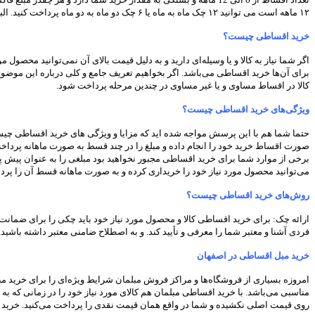
۱۲ ماهه است می توانید ۱۲ چک ماه به ماه یا ۶ چک دو ماه به دو ماه پرداخت کنید. البته اگر شما تمایل به خرید نقدی مبلمان دارید می توانید از ۱۰ درصد تخفیف ویژه خرید نقدی مبل لوکس بهره مند شوید.
خرید اقساطی چیست؟
اگر شما نیاز به کالا و یا وسیله‌ای دارید و به دلیل قیمت بالای آن نمی‌توانید محصو
برای آن‌ها خرید اقساطی می‌باشد. اگر بخواهیم تعریف جامع و کلی درباره این موض
کالا در اقساط مساوی و یا غیر مساوی در چندین مرحله پرداخت شود.
ویژگی‌های خرید اقساطی چیست؟
حتما شما هم با این پرسش مواجه شده اید که مزایا و ویژگی های خرید اقساطی چیست؟ 
صورت اقساط خرید خود را انجام داده و مبلغ را در چند قسط به صورت ماهانه پرداخت ک
برخی از موارد شما برای خرید اقساطی مجبور نخواهید بود مبلغی را به عنوان پیش پ
می‌توانید محصول مورد نیاز خود را خریداری کرده و به صورت ماهانه قسط آن را پرد
روش‌های خرید اقساطی چیست؟
ارائه چک: برای خرید اقساطی کالا و محصول مورد نیاز خود باید چکی را برای ضمانت ب
فردی آشنا و معتبر شما را معرفی و تأیید کند. و به اصطلاح ضامنی معتبر داشته باشی
خرید مبل اقساطی در اصفهان
امروزه بسیاری از فروشگاه‌ها و مراکز فروش مبلمان شرایط ویژه‌ای را برای خرید مبل
مناسبی می‌باشد. با خرید اقساطی مبلمان هم کالای مورد نیاز خود را در زمانی که ب
روی قیمت اصلی نکشیده و شما در واقع همان قیمت نقدی را پرداخت می‌کنید. خرید اق