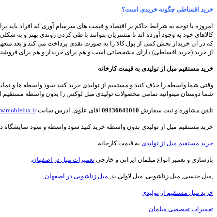
خرید اقساطی چگونه خریدی است؟
امروزه با توجه به شرایط حاکم بر اقتصاد و قیمت های سرسام آوری که افراد باید بر
کالاهای خود به وجود آورده اند تا مشتریان بتوانند با طی کردن روندی بهتر و به ش
که در آن خریدار بخش کمی از پول کالا را به صورت نقدی پرداخت می کند و بعد م
از خرید (خرید اقساطی) دارای مشخصاتی است و هم برای خریدار و هم برای فروشنده 
خرید مستقیم مبل از تولیدی به قیمت کارخانه
وقتی شما واسطه را حذف کنید و مستقیم از تولیدی خرید کنید سود واسطه ها و نمای
شما دوستان میتوانید تمامی محصولات تولیدی مبل لوکس را بدون واسطه مستقیم از د
تلفن مشاوره و ثبت سفارش
09136641010
اقای علوی. ادرس سایت
w.moblelux.ir
خرید مستقیم مبل از تولیدی بدون واسطه خرید کنید سود واسطه و سود نمایشگاه دار 
خرید مستقیم مبل از تولیدی
به قیمت کارخانه.
بازسازی و تعمیر انواع مبلمان ایرانی و خارجی
تعمیرات مبل در اصفهان
.
,مبل جنسی, مبل زناشویی, مبل لاولی بد,
مبل زناشویی در اصفهان
,
خرید مبل مستقیم از تولیدی
تعمیرات تخصصی مبلمان