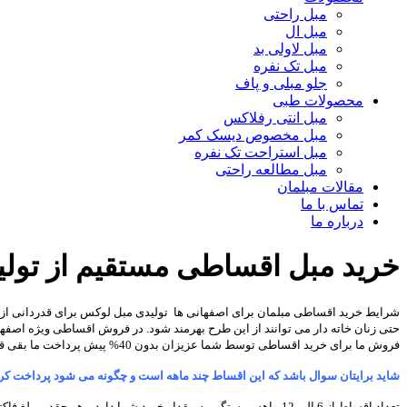
مبل راحتی
مبل ال
مبل لاولی بد
مبل تک نفره
جلو مبلی و پاف
محصولات طبی
مبل انتی رفلاکس
مبل مخصوص دیسک کمر
مبل استراحت تک نفره
مبل مطالعه راحتی
مقالات مبلمان
تماس با ما
درباره ما
خرید مبل اقساطی مستقیم از تول
شرایط خرید اقساطی مبلمان برای اصفهانی ها
تولیدی مبل لوکس برای قدردانی از 
حتی زنان خاته دار می توانند از این طرح بهرمند شود. در فروش اقساطی ویژه اصفها
فروش ما برای خرید اقساطی توسط شما عزیزان بدون 40% پیش پرداخت ما بقی قسطی انجام می شود و صرفاً از طریق پرداخت چک است.
شاید برایتان سوال باشد که این اقساط چند ماهه است و چگونه می شود پرداخت کر
تعداد اقساط از 6 الی 12 ماهه و بستگی به مقدار خرید شما دارد و 