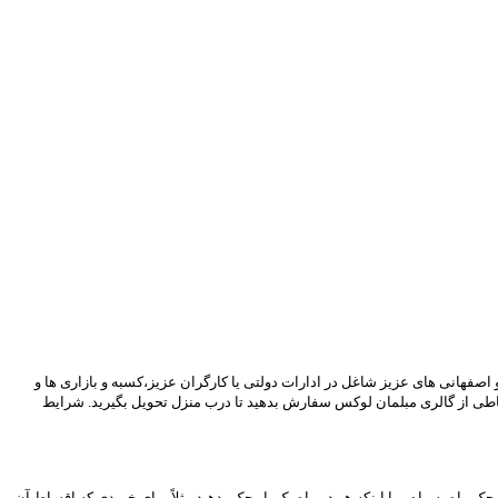
فهانی های عزیز شاغل در ادارات دولتی یا کارگران عزیز،کسبه و بازاری ها و
قساطی از گالری مبلمان لوکس سفارش بدهید تا درب منزل تحویل بگیرید. شرایط
قساط، چک ماه به ماه و یا اینکه هر دو ماه یک بار چک بدهید مثلاً برای خریدی که اقساط آن